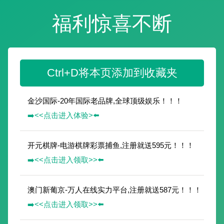
福利惊喜不断
Ctrl+D将本页添加到收藏夹
金沙国际-20年国际老品牌,全球顶级娱乐！！！
➡️<<点击进入体验>⬅️
开元棋牌-电游棋牌彩票捕鱼,注册就送595元！！！
➡️<<点击进入领取>>⬅️
澳门新葡京-万人在线实力平台,注册就送587元！！！
➡️<<点击进入领取>>⬅️